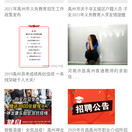
2021年禹州市义务教育招生工作
禹州市关于非主城区户籍人员 子
政策发布
女2021年义务教育入学友情提醒
河南许昌禹州普通教师的求助
2019禹州高考成绩再创佳绩 一本
信......
线突破千人大关！
致敬英雄！全民战疫！禹州神龙
2020年许昌禹州市职业介绍所招