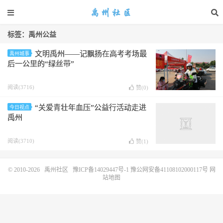
标签：禹州公益
文明禹州——记飘扬在高考考场最
禹州城事
后一公里的“绿丝带”
阅读(3716)
赞(
0
)
“关爱青壮年血压”公益行活动走进
今日视点
禹州
阅读(3710)
赞(
1
)
© 2010-2026
禹州社区
豫ICP备14029447号-1
豫公网安备41108102000117号
网
站地图