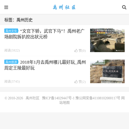
标签：禹州历史
“文官下轿，武官下马”！禹州老广
禹州文化
场剧院拆扒挖出状元桥
阅读(5922)
赞(
0
)
2018年1月去禹州哪儿最好玩_禹州
禹州旅游
周定王陵最好玩
阅读(3745)
赞(
2
)
© 2010-2026
禹州社区
豫ICP备14029447号-1
豫公网安备41108102000117号
网
站地图