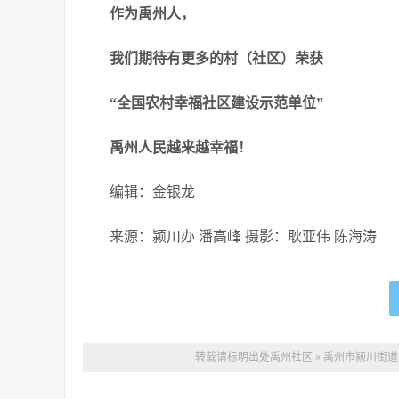
作为禹州人，
我们期待有更多的村（社区）荣获
“全国农村幸福社区建设示范单位”
禹州人民越来越幸福！
编辑：金银龙
来源：颍川办 潘高峰 摄影：耿亚伟 陈海涛
转载请标明出处
禹州社区
»
禹州市颍川街道