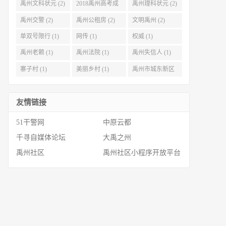
禹州文科状元 (2)
2018禹州高考成
禹州理科状元 (2)
绩 (2)
禹州交警 (2)
禹州公租房 (2)
文明禹州 (2)
单双号限行 (1)
网传 (1)
权威 (1)
禹州老赖 (1)
禹州法院 (1)
禹州失信人 (1)
寨子村 (1)
美丽乡村 (1)
禹州市城东新区
(1)
友情链接
51干警网
中原云都
千寻自媒体论坛
大禹之州
禹州社区
禹州社区小程序开放平台