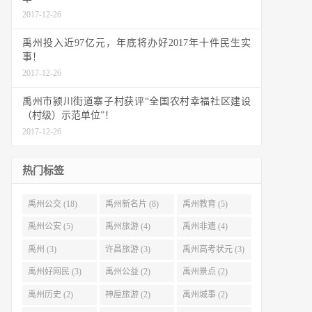
2017-12-26
禹州投入近97亿元，年底将办好2017年十件民生实
事！
2017-12-26
禹州市颍川街道寨子村获评“全国农村幸福社区建设
（村级）示范单位”！
2017-12-26
热门标签
禹州公交 (18)
禹州新名片 (8)
禹州教育 (5)
禹州公安 (5)
禹州旅游 (4)
禹州非遗 (4)
禹州 (3)
许昌旅游 (3)
禹州高考状元 (3)
禹州好网民 (3)
禹州公益 (2)
禹州景点 (2)
禹州历史 (2)
神垕旅游 (2)
禹州城事 (2)