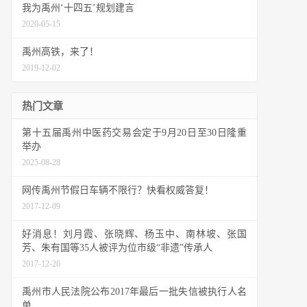
我为禹州‘十四五’规划建言
2020-05-15
禹州高铁，来了！
2019-12-02
热门文章
第十五届禹州中医药交易会定于9月20日至30日隆重
举办
2025-08-28
网传禹州节假日车辆不限行？快看权威答复！
2017-12-09
好消息！刘月霞、张晓辉、杨玉中、南林坡、张国
芳、朱有国等35人被评为位市级“非遗”传承人
2017-12-26
禹州市人民法院公布2017年最后一批失信被执行人名
单