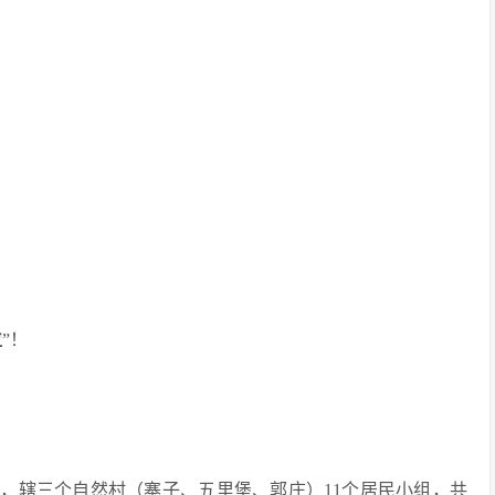
位
”！
，辖三个自然村（寨子、五里堡、郭庄）11个居民小组，共