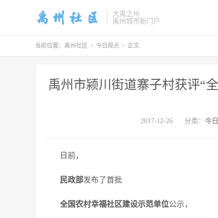
大禹之州
禹州城市新门户
当前位置：
禹州社区
>
今日视点
>
正文
禹州市颍川街道寨子村获评“
2017-12-26
分类：
今
日前，
民政部
发布了首批
全国农村幸福社区建设示范单位
公示，