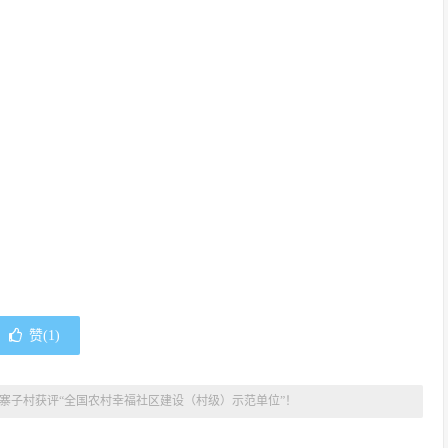
赞(
1
)
寨子村获评“全国农村幸福社区建设（村级）示范单位”！