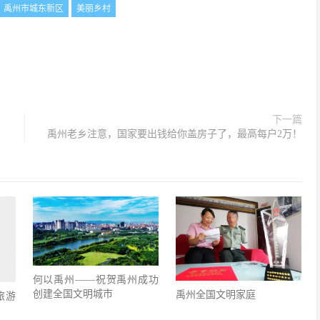
禹州市城东新区
美丽乡村
下一篇
禹州老乡注意，国家要出钱给你盖房子了，最高每户2万！
何以禹州——祝贺禹州成功
创建全国文明城市
禹州全国文明家庭
旅游