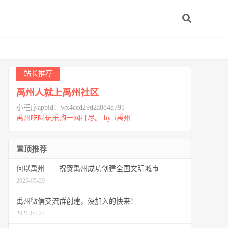
站长推荐
禹州人就上禹州社区
小程序appid：wx4ccd29d2a884d791
禹州吃喝玩乐购一网打尽。 by_i禹州
置顶推荐
何以禹州——祝贺禹州成功创建全国文明城市
2025-05-29
禹州微信交流群创建，没加入的快来！
2021-03-27