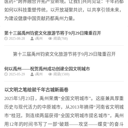
医药+”跨界融合开拓产业新境。让我们共同见证：千年药都
如何以科技重塑传统，以开放凝聚共识，以共享引领未来，
为建设健康中国贡献药都禹州力量。
第十三届禹州钧瓷文化旅游节将于9月29日隆重召开
2025-08-28
i禹州
阅读(768)
第十三届禹州钧瓷文化旅游节将于9月29日隆重召开
何以禹州——祝贺禹州成功创建全国文明城市
2025-05-29
i禹州
阅读(1569)
以文明之笔绘就千年古城新画卷
2025年5月23日，禹州荣膺“全国文明城市”。
这座兼具厚重
历史与现代活力的中原城市，从2013年摘得“河南省文明城
市”桂冠，到连续两届获得“全国文明城市提名城市”，禹州
用12年的时间书写了一部
“破题——攻坚——蝶变”的奋斗