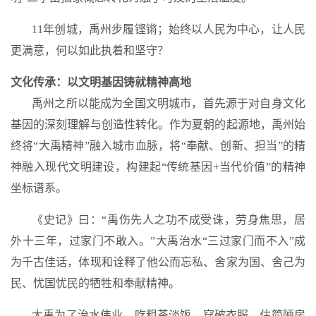
11年创城，禹州步履铿锵；始终以人民为中心，让人民
更满意，何以如此执着和坚守？
文化传承：以文明基因铸就精神高地
禹州之所以能成为全国文明城市，首先源于对自身文化
基因的深刻理解与创造性转化。作为夏朝的起源地，禹州始
终将
“大禹精神”
融入城市血脉，将
“奉献、创新、担当”
的精
神融入现代文明建设，构建起
“传统基因+当代价值”
的精神
坐标谱系。
《史记》曰：“禹伤先人之功不成受诛，劳身焦思，居
外十三年，过家门不敢入。”大禹治水“三过家门而不入”成
为千古佳话，体现和诠释了他公而忘私、舍家为国、舍己为
民、忧国忧民的牺牲和奉献精神。
大禹为了治水伟业，吃粗茶淡饭，穿破衣服，住简陋房