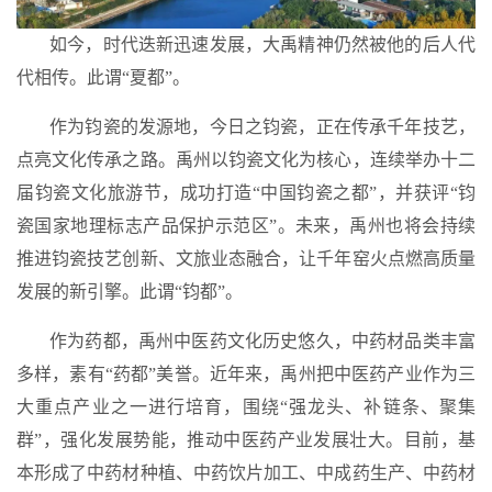
如今，时代迭新迅速发展，大禹精神仍然被他的后人代
代相传。
此谓“夏都”
。
作为钧瓷的发源地，今日之钧瓷，正在传承千年技艺，
点亮文化传承之路。禹州以钧瓷文化为核心，连续举办十二
届钧瓷文化旅游节，成功打造“中国钧瓷之都”，并获评
“钧
瓷国家地理标志产品保护示范区”
。未来，禹州也将会持续
推进钧瓷技艺创新、文旅业态融合，让千年窑火点燃高质量
发展的新引擎。
此谓“钧都”
。
作为药都，禹州中医药文化历史悠久，中药材品类丰富
多样，素有“药都”美誉。近年来，禹州把中医药产业作为三
大重点产业之一进行培育，围绕“强龙头、补链条、聚集
群”，强化发展势能，推动中医药产业发展壮大。目前，基
本形成了中药材种植、中药饮片加工、中成药生产、中药材