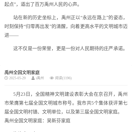
起点”，道出了百万禹州人民的心声。
站在新的历史坐标上，禹州正以
“永远在路上”
的姿态，
时刻保持
“归零再出发”
的清醒，向着更高水平的文明城市迈
进——
这不仅是一份荣誉，更是一份对人民期待的庄严承诺。
禹州全国文明家庭
2025-05-29
i禹州
阅读(1196)
5月23日，全国精神文明建设表彰大会在京召开，禹州
市荣膺第七届全国文明城市称号。我市共5个集体获评第七
届全国文明村镇、文明单位，以及第三届全国文明家庭。
禹州全国文明家庭：吴新芬家庭