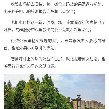
农贸市场褪去旧装，统一摊位上码放的果蔬透着新鲜，
电子秤旁明示的检测报告守护着舌尖安全；
老旧小区粉刷一新，健身广场上孩童追逐的笑声惊飞了
麻雀，党群服务中心里飘出的茶香氤氲着邻里温情；
街边公园里杨柳缠绕的凉亭，既是银发老人晨练的舞
台，也是外卖小哥歇脚的驿站；
智慧灯杆上闪烁的公益广告屏，既播报着创文动态，也
映照着万家灯火里的文明自觉。