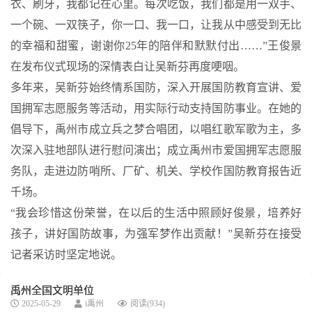
衣、刷牙，我都记在心里。每次吃饭，我们都是用一双手、
一个碗、一双筷子，你一口、我一口，让我从中感受到无比
的幸福和甜蜜，谢谢你25年的陪伴和默默付出……”王俊景
在发布仪式现场的深情表白让吴新芬再度哽咽。
多年来，吴新芬始终情系国防，深入开展国防教育宣讲、爱
国拥军志愿服务等活动，用实际行动支持国防事业。在她的
倡导下，禹州市成立兵之梦合唱团，以唱红歌军歌为主，多
次深入驻地部队进行慰问演出；成立禹州市爱国拥军志愿服
务队，走进边防哨所、厂矿、机关、学校作国防教育报告近
千场。
“我会珍惜这份荣誉，在以后的生活中照顾好俊景，培养好
孩子，讲好国防故事，为强军梦作出贡献！”吴新芬在接受
记者采访时坚定地说。
禹州全国文明单位
2025-05-29
i禹州
阅读(934)