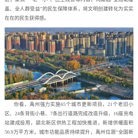
盖、全人群受益”的民生保障体系，将文明创建转化为实实
在在的民生获得感。
你看，禹州强力实施
65
个城市更新项目，
21
个老旧小
区、
24
条背街小巷、
7
条出行道路完成改造升级，
16
座充电
站建成投用，颍北新区供热工程加快推进，新增供暖面积
50.9万
平方米，城市功能品质持续提升，
禹州位居“全国新