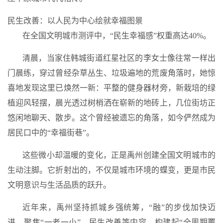
民生改善：以人民为中心绘就幸福图景
在全国文明城市测评中，“民生幸福感”权重高达40%。
清晨，当家住韩城街道红星社区的李女士像往常一样出
门晨练，穿过曾经杂草丛生、垃圾遍地的荒废角落时，她惊
喜地发现这里已焕然一新：平整的健身器材旁，新栽培的绿
植迎风轻摆，晨光透过树梢洒在崭新的地砖上，几位街坊正
悠闲地聊天、散步。这个曾经被遗忘的角落，如今俨然成为
居民口中的
“幸福街巷”
。
这些微小却温暖的变化，正是禹州创建全国文明城市的
生动注脚。它折射出的，不仅是城市环境的蝶变，更是市民
文明意识与生活品质的跃升。
近年来，禹州坚持抓城乡强统筹，“融”的步伐加快迈
进，聚焦“一老一小”、民生改善等内容，构建起“全周期覆