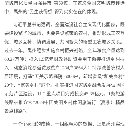
型城市化质量百强县市”第59位
，在这次全国文明城市评选
中，禹州的“民生获得感”得到实实在在的体现。
习近平总书记强调，全面建设社会主义现代化国家，既
要建设繁华的城市，也要建设繁荣的农村，推动形成工农互
促、城乡互补、协调发展、共同繁荣的新型工农城乡关系。
过去一年，禹州稳步实施乡村振兴战略，全年粮食产量达到
60.27
万吨；投入
1.5
亿元财政补助资金用于衔接推进乡村振
兴，动态消除易返贫致贫户
1284户3864人
；持续改善农村人
居环境，打造“五美示范庭院”
6000
户，新增省级“和美乡村”
20
个、“富美乡村”
97
个。扎实推进国家城乡融合发展试验区
示范片区建设，
11
个重点项目完成投资
45.35
亿元，1条旅游
线路被推介为“2024中国美丽乡村休闲旅游行（夏季）精品
景点线路”。
一个个亮眼的成绩、一组组精彩的数据
，正是禹州实现