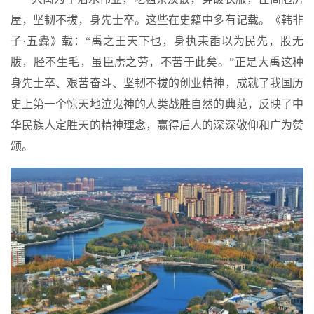
屋，坚韧不拔，身先士卒。这些在史籍中多有记载。《韩非
子·五蠹》载：“禹之王天下也，身执耒臿以为民先，股无
胈，胫不生毛，虽臣虏之劳，不苦于此矣。”正是大禹这种
身先士卒、艰苦奋斗、坚韧不拔的创业精神，成就了我国历
史上第一个惊天地泣鬼神的人类战胜自然的典范，反映了中
华民族人定胜天的精神理念，赢得后人的深深敬仰和广为赞
颂。