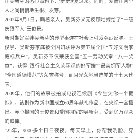
在吴新芬的悉心照料下，慢慢恢复过来。同时，爱情在两个
人之间悄悄地生根、发芽。
2002年8月1日，瞒着亲人，吴新芬义无反顾地嫁给了“一级
伤残军人”王俊景。
新时期好军嫂吴新芬的典型事迹在社会上引发强烈反响。王
俊景、吴新芬家庭被全国妇联评为第五届全国“五好文明家
庭标兵户”。吴新芬不仅荣获全国“五一劳动奖章”“八一奖
章”，获得“践行社会主义荣辱观的好军嫂”“最美拥军人物”
“全国道德模范”等荣誉称号，而且光荣地当选党的十七大代
表。
2009年，他们的故事被拍成电视连续剧《今生欠你一个拥
抱》。该剧作为新中国成立60周年献礼作品，在央视一套播
出。赤心报国的王俊景和爱国拥军的吴新芬，受到亿万观众
的追捧。
“25年，9000多个日日夜夜，每天早上，你帮我洗脸、穿