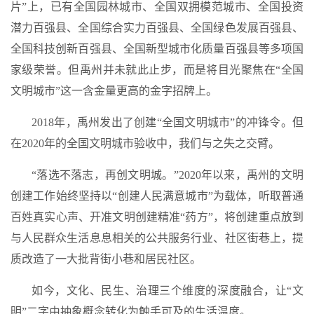
片”上，已有全国园林城市、全国双拥模范城市、全国投资
潜力百强县、全国综合实力百强县、全国绿色发展百强县、
全国科技创新百强县、全国新型城市化质量百强县等多项国
家级荣誉。但禹州并未就此止步，而是将目光聚焦在“全国
文明城市”这一含金量更高的金字招牌上。
2018年，禹州发出了创建“全国文明城市”的冲锋令。但
在2020年的全国文明城市验收中，我们与之失之交臂。
“落选不落志，再创文明城。”
2020年以来，禹州的文明
创建工作始终坚持以
“创建人民满意城市”
为载体，听取普通
百姓真实心声、开准文明创建精准“药方”，将创建重点放到
与人民群众生活息息相关的公共服务行业、社区街巷上，提
质改造了一大批背街小巷和居民社区。
如今，
文化、民生、治理
三个维度的深度融合，让“文
明”二字由抽象概念转化为触手可及的生活温度。