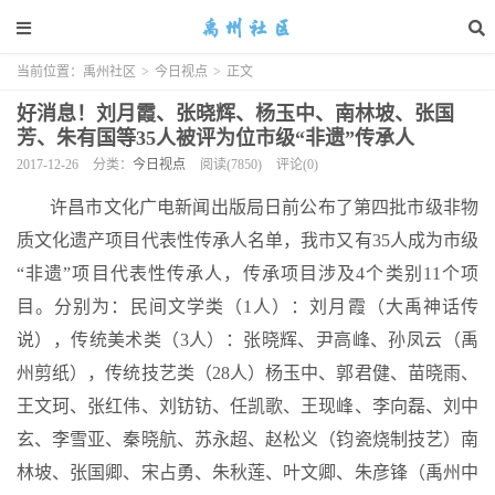
当前位置：
禹州社区
>
今日视点
>
正文
好消息！刘月霞、张晓辉、杨玉中、南林坡、张国
芳、朱有国等35人被评为位市级“非遗”传承人
2017-12-26
分类：
今日视点
阅读(7850)
评论(0)
许昌市文化广电新闻出版局日前公布了第四批市级非物
质文化遗产项目代表性传承人名单，我市又有35人成为市级
“非遗”项目代表性传承人，传承项目涉及4个类别11个项
目。分别为：民间文学类（1人）：刘月霞（大禹神话传
说），传统美术类（3人）：张晓辉、尹高峰、孙凤云（禹
州剪纸），传统技艺类（28人）杨玉中、郭君健、苗晓雨、
王文珂、张红伟、刘钫钫、任凯歌、王现峰、李向磊、刘中
玄、李雪亚、秦晓航、苏永超、赵松义（钧瓷烧制技艺）南
林坡、张国卿、宋占勇、朱秋莲、叶文卿、朱彦锋（禹州中