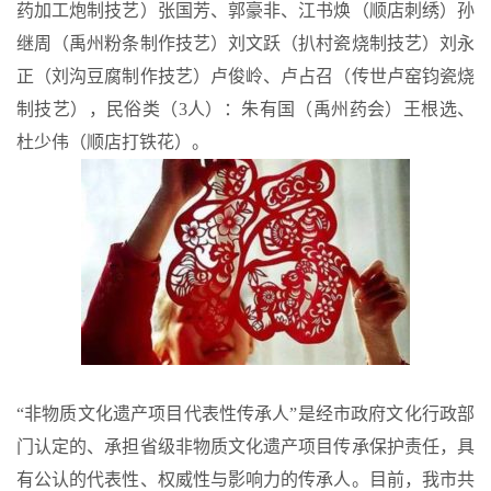
药加工炮制技艺）张国芳、郭豪非、江书焕（顺店刺绣）孙
继周（禹州粉条制作技艺）刘文跃（扒村瓷烧制技艺）刘永
正（刘沟豆腐制作技艺）卢俊岭、卢占召（传世卢窑钧瓷烧
制技艺），民俗类（3人）：朱有国（禹州药会）王根选、
杜少伟（顺店打铁花）。
“非物质文化遗产项目代表性传承人”是经市政府文化行政部
门认定的、承担省级非物质文化遗产项目传承保护责任，具
有公认的代表性、权威性与影响力的传承人。目前，我市共