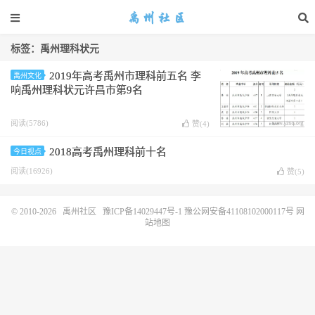
标签：禹州理科状元
2019年高考禹州市理科前五名 李
禹州文化
响禹州理科状元许昌市第9名
阅读(5786)
赞(
4
)
2018高考禹州理科前十名
今日视点
阅读(16926)
赞(
5
)
© 2010-2026
禹州社区
豫ICP备14029447号-1
豫公网安备41108102000117号
网
站地图