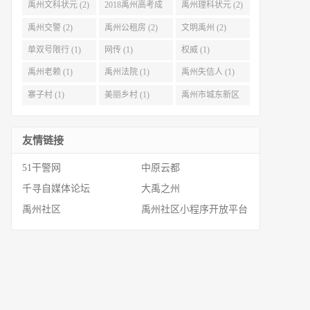
禹州文科状元 (2)
2018禹州高考成
禹州理科状元 (2)
绩 (2)
禹州交警 (2)
禹州公租房 (2)
文明禹州 (2)
单双号限行 (1)
网传 (1)
权威 (1)
禹州老赖 (1)
禹州法院 (1)
禹州失信人 (1)
寨子村 (1)
美丽乡村 (1)
禹州市城东新区
(1)
友情链接
51干警网
中原云都
千寻自媒体论坛
大禹之州
禹州社区
禹州社区小程序开放平台