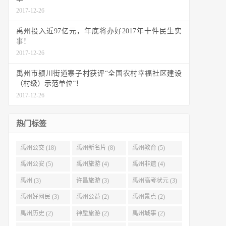
2017-12-26
禹州投入近97亿元，年底将办好2017年十件民生实
事！
2017-12-26
禹州市颍川街道寨子村获评“全国农村幸福社区建设
（村级）示范单位”！
2017-12-26
热门标签
禹州公交 (18)
禹州新名片 (8)
禹州教育 (5)
禹州公安 (5)
禹州旅游 (4)
禹州非遗 (4)
禹州 (3)
许昌旅游 (3)
禹州高考状元 (3)
禹州好网民 (3)
禹州公益 (2)
禹州景点 (2)
禹州历史 (2)
神垕旅游 (2)
禹州城事 (2)