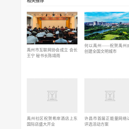
相关推荐
何以禹州——祝贺禹州
禹州市互联网协会成立 会长
创建全国文明城市
王宁 秘书长陈靖雨
禹州社区祝贺希岸酒店上东
国际店盛大开业