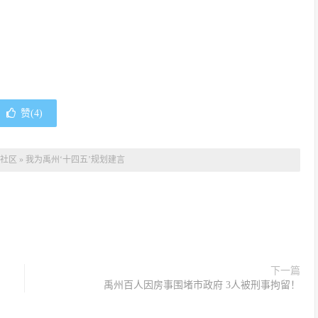
赞(
4
)
社区
»
我为禹州‘十四五’规划建言
下一篇
禹州百人因房事围堵市政府 3人被刑事拘留！