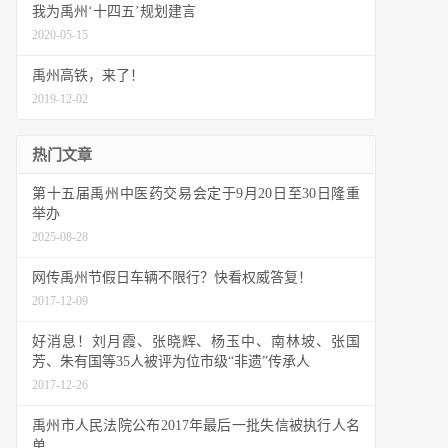
我为禹州‘十四五’规划建言
2020-05-15
禹州高铁，来了！
2019-12-02
热门文章
第十五届禹州中医药交易会定于9月20日至30日隆重
举办
2025-08-28
网传禹州节假日车辆不限行？快看权威答复！
2017-12-09
好消息！刘月霞、张晓辉、杨玉中、南林坡、张国
芳、朱有国等35人被评为位市级“非遗”传承人
2017-12-26
禹州市人民法院公布2017年最后一批失信被执行人名
单