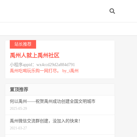
站长推荐
禹州人就上禹州社区
小程序appid：wx4ccd29d2a884d791
禹州吃喝玩乐购一网打尽。 by_i禹州
置顶推荐
何以禹州——祝贺禹州成功创建全国文明城市
2025-05-29
禹州微信交流群创建，没加入的快来！
2021-03-27