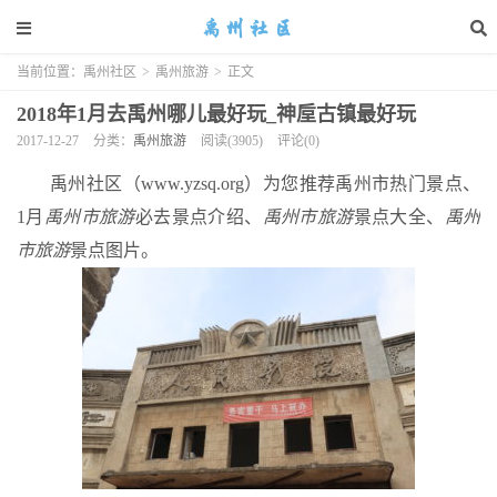
当前位置：
禹州社区
>
禹州旅游
>
正文
2018年1月去禹州哪儿最好玩_神垕古镇最好玩
2017-12-27
分类：
禹州旅游
阅读(3905)
评论(0)
禹州社区（www.yzsq.org）为您推荐禹州市热门景点、
1月
禹州市旅游
必去景点介绍、
禹州市旅游
景点大全、
禹州
市旅游
景点图片。