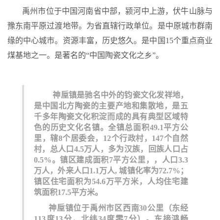
禹州市位于中国河南省中部，颍河中上游，伏牛山脉与
豫东南平原过渡地带。为省直辖行政单位。是中原城市群南
缘的中心城市。资源丰富，历史悠久。是中国15个重点商业
煤基地之一。是著名的“中国陶瓷文化之乡”。
神垕镇是驰名中外的钧瓷文化发祥地，
是中国北方陶瓷的主要产地和集散地，是五
千多年陶瓷文化积淀而成的具有典型区域特
色的历史文化名镇。全镇总面积49.1平方公
里，辖8个居委会，12个行政村，147个自然
村，总人口4.5万人，多为汉族，回族人口占
0.5%。镇区建成面积7平方公里，，人口3.3
万人，外来人口1.1万人, 城镇化率为72.7%；
镇区住宅面积为54.6万平方米，人均住宅建
筑面积17.5平方米。
神垕镇位于禹州市区西南30公里（东经
113度13分，北纬34度零7分）。东接鸿畅