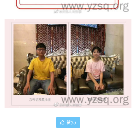
赞(
6
)