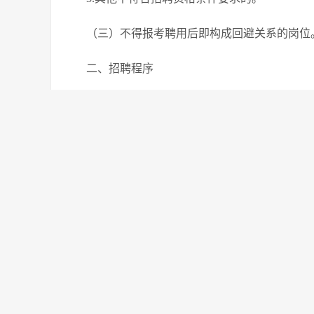
（三）不得报考聘用后即构成回避关系的岗位
二、招聘程序
按照发布招聘信息、报名及资格审查、笔试、
（一）发布招聘信息
2019年 4月30日在禹州市人民政府网、大
（二）报名及资格审查
采取网上报名的方式进行。报名时间为2019年5月11
1.提交报名申请
报考者于报名时间内登录禹州市人民政府网（www.