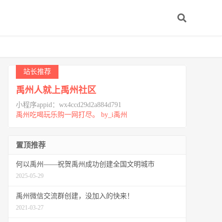
站长推荐
禹州人就上禹州社区
小程序appid：wx4ccd29d2a884d791
禹州吃喝玩乐购一网打尽。 by_i禹州
置顶推荐
何以禹州——祝贺禹州成功创建全国文明城市
2025-05-29
禹州微信交流群创建，没加入的快来！
2021-03-27