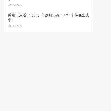
2017-12-26
禹州投入近97亿元，年底将办好2017年十件民生实
事！
2017-12-26
禹州市颍川街道寨子村获评“全国农村幸福社区建设
（村级）示范单位”！
2017-12-26
热门标签
禹州公交 (18)
禹州新名片 (8)
禹州教育 (5)
禹州公安 (5)
禹州旅游 (4)
禹州非遗 (4)
禹州 (3)
许昌旅游 (3)
禹州高考状元 (3)
禹州好网民 (3)
禹州公益 (2)
禹州景点 (2)
禹州历史 (2)
神垕旅游 (2)
禹州城事 (2)