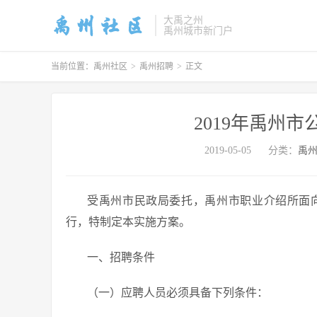
大禹之州
禹州城市新门户
当前位置：
禹州社区
>
禹州招聘
>
正文
2019年禹州
2019-05-05
分类：
禹
受禹州市民政局委托，禹州市职业介绍所面
行，特制定本实施方案。
一、招聘条件
（一）应聘人员必须具备下列条件：