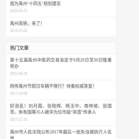
我为禹州‘十四五’规划建言
2020-05-15
禹州高铁，来了！
2019-12-02
热门文章
第十五届禹州中医药交易会定于9月20日至30日隆重
举办
2025-08-28
网传禹州节假日车辆不限行？快看权威答复！
2017-12-09
好消息！刘月霞、张晓辉、杨玉中、南林坡、张国
芳、朱有国等35人被评为位市级“非遗”传承人
2017-12-26
禹州市人民法院公布2017年最后一批失信被执行人名
单