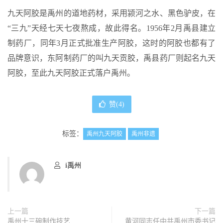
九天阿胶是禹州的道地药材，采用颍河之水、黑色驴皮，在
“三九”天经七天七夜熬成，故此得名。1956年2月禹县建立
制药厂，同年3月正式批准生产阿胶，这时的阿胶也都有了
品牌意识，东阿制药厂的叫九天贡胶，禹县药厂则起名九天
阿胶，至此九天阿胶正式落户禹州。
赞(
4
)
标签：
禹州九天阿胶
禹州非遗
i禹州
上一篇
下一篇
禹州十三碗制作技艺
黄河同志任中共禹州市委书记