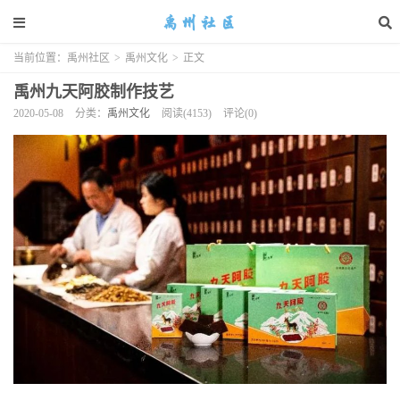
当前位置：
禹州社区
>
禹州文化
>
正文
禹州九天阿胶制作技艺
2020-05-08
分类：
禹州文化
阅读(4153)
评论(0)