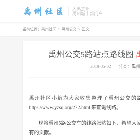
大禹之州
禹州城市新门户
当前位置：
禹州社区
>
禹州公交
>
正文
禹州公交5路站点路线图
2018-05-02
分类：
禹
禹州社区小编为大家收集整理了禹州公交的
https://www.yzsq.org/272.html 来查询线路。
现将禹州5路公交车的线路张贴如下，希望大
有的贡献。