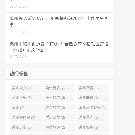
2017-12-26
禹州投入近97亿元，年底将办好2017年十件民生实
事！
2017-12-26
禹州市颍川街道寨子村获评“全国农村幸福社区建设
（村级）示范单位”！
2017-12-26
热门标签
禹州公交 (18)
禹州新名片 (8)
禹州教育 (5)
禹州公安 (5)
禹州旅游 (4)
禹州非遗 (4)
禹州 (3)
许昌旅游 (3)
禹州高考状元 (3)
禹州好网民 (3)
禹州公益 (2)
禹州景点 (2)
禹州历史 (2)
神垕旅游 (2)
禹州城事 (2)