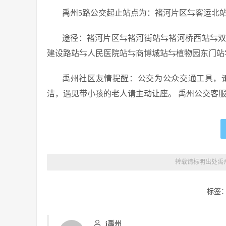
禹州5路公交起止站点为：褚河片区⇆客运北
途径：褚河片区⇆褚河街站⇆褚河桥西站⇆
建设路站⇆人民医院站⇆商博城站⇆植物园东门站
禹州社区友情提醒：公交为公众交通工具，
洁，遇见带小孩的老人请主动让座。 禹州公交客服电话
转载请标明出处
禹
标签
i禹州