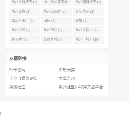
禹州文科状元 (2)
2018禹州高考成
禹州理科状元 (2)
绩 (2)
禹州交警 (2)
禹州公租房 (2)
文明禹州 (2)
单双号限行 (1)
网传 (1)
权威 (1)
禹州老赖 (1)
禹州法院 (1)
禹州失信人 (1)
寨子村 (1)
美丽乡村 (1)
禹州市城东新区
(1)
友情链接
51干警网
中原云都
千寻自媒体论坛
大禹之州
禹州社区
禹州社区小程序开放平台
图