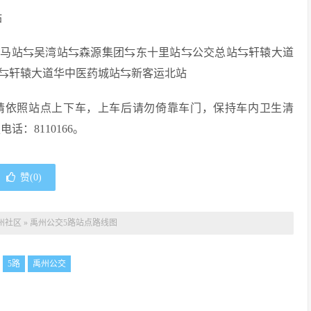
站
双马站⇆吴湾站⇆森源集团⇆东十里站⇆公交总站⇆轩辕大道
⇆轩辕大道华中医药城站⇆新客运北站
请依照站点上下车，上车后请勿倚靠车门，保持车内卫生清
：8110166。
赞(
0
)
州社区
»
禹州公交5路站点路线图
：
5路
禹州公交