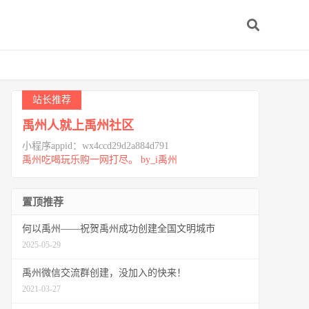
站长推荐
禹州人就上禹州社区
小程序appid：wx4ccd29d2a884d791
禹州吃喝玩乐购一网打尽。 by_i禹州
置顶推荐
何以禹州——祝贺禹州成功创建全国文明城市
2025-05-29
禹州微信交流群创建，没加入的快来！
2021-03-27