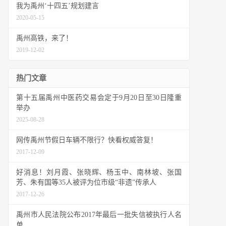
我为禹州‘十四五’规划建言
2020-05-15
禹州高铁，来了！
2019-12-02
热门文章
第十五届禹州中医药交易会定于9月20日至30日隆重
举办
2025-08-28
网传禹州节假日车辆不限行？快看权威答复！
2017-12-09
好消息！刘月霞、张晓辉、杨玉中、南林坡、张国
芳、朱有国等35人被评为位市级“非遗”传承人
2017-12-26
禹州市人民法院公布2017年最后一批失信被执行人名
单