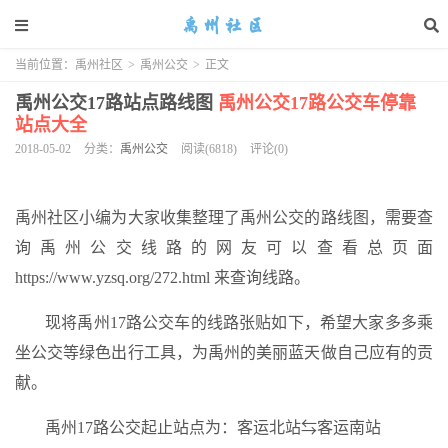
当前位置：
禹州社区
>
禹州公交
>
正文
禹州公交17路站点路线图
禹州公交17路公交车停靠
站点大全
2018-05-02
分类：
禹州公交
阅读(6818)
评论(0)
禹州社区小编为大家收集整理了禹州公交的路线图，需要查
询禹州公交线路的网友可以查看总页面
https://www.yzsq.org/272.html 来查询线路。
现将禹州17路公交车的线路张贴如下，希望大家多多乘
坐公交等绿色出行工具，为禹州的美丽蓝天做自己应有的贡
献。
禹州17路公交起止站点为：客运北站⇆客运南站