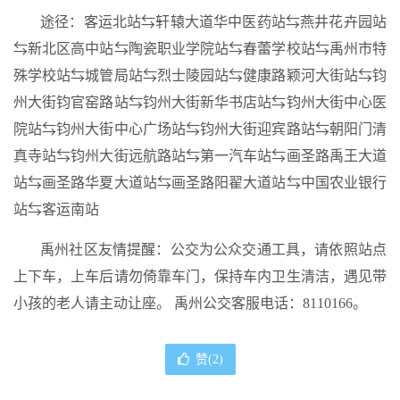
途径：客运北站⇆轩辕大道华中医药站⇆燕井花卉园站
⇆新北区高中站⇆陶瓷职业学院站⇆春蕾学校站⇆禹州市特
殊学校站⇆城管局站⇆烈士陵园站⇆健康路颖河大街站⇆钧
州大街钧官窑路站⇆钧州大街新华书店站⇆钧州大街中心医
院站⇆钧州大街中心广场站⇆钧州大街迎宾路站⇆朝阳门清
真寺站⇆钧州大街远航路站⇆第一汽车站⇆画圣路禹王大道
站⇆画圣路华夏大道站⇆画圣路阳翟大道站⇆中国农业银行
站⇆客运南站
禹州社区友情提醒：公交为公众交通工具，请依照站点
上下车，上车后请勿倚靠车门，保持车内卫生清洁，遇见带
小孩的老人请主动让座。 禹州公交客服电话：8110166。
赞(
2
)