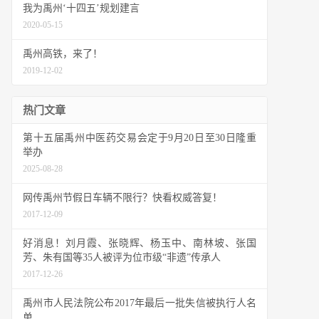
我为禹州‘十四五’规划建言
2020-05-15
禹州高铁，来了！
2019-12-02
热门文章
第十五届禹州中医药交易会定于9月20日至30日隆重
举办
2025-08-28
网传禹州节假日车辆不限行？快看权威答复！
2017-12-09
好消息！刘月霞、张晓辉、杨玉中、南林坡、张国
芳、朱有国等35人被评为位市级“非遗”传承人
2017-12-26
禹州市人民法院公布2017年最后一批失信被执行人名
单