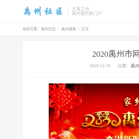
大禹之州
禹州城市新门户
当前位置：
禹州社区
>
禹州城事
>
正文
2020禹州市
2019-12-19
分类：
禹