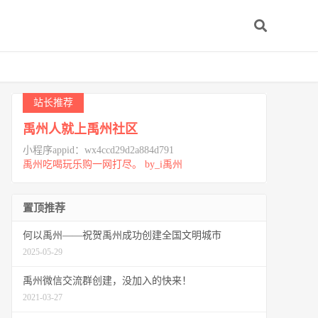
站长推荐
禹州人就上禹州社区
小程序appid：wx4ccd29d2a884d791
禹州吃喝玩乐购一网打尽。 by_i禹州
置顶推荐
何以禹州——祝贺禹州成功创建全国文明城市
2025-05-29
禹州微信交流群创建，没加入的快来！
2021-03-27