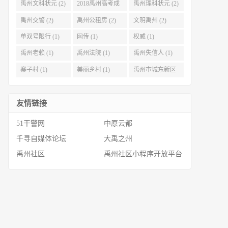
禹州文科状元 (2)
2018禹州高考成
禹州理科状元 (2)
绩 (2)
禹州交警 (2)
禹州公租房 (2)
文明禹州 (2)
单双号限行 (1)
网传 (1)
权威 (1)
禹州老赖 (1)
禹州法院 (1)
禹州失信人 (1)
寨子村 (1)
美丽乡村 (1)
禹州市城东新区
(1)
友情链接
51干警网
中原云都
千寻自媒体论坛
大禹之州
禹州社区
禹州社区小程序开放平台