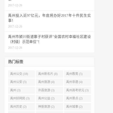
2017-12-26
禹州投入近97亿元，年底将办好2017年十件民生实
事！
2017-12-26
禹州市颍川街道寨子村获评“全国农村幸福社区建设
（村级）示范单位”！
2017-12-26
热门标签
禹州公交 (18)
禹州新名片 (8)
禹州教育 (5)
禹州公安 (5)
禹州旅游 (4)
禹州非遗 (4)
禹州 (3)
许昌旅游 (3)
禹州高考状元 (3)
禹州好网民 (3)
禹州公益 (2)
禹州景点 (2)
禹州历史 (2)
神垕旅游 (2)
禹州城事 (2)