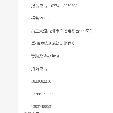
报名电话：0374—8259308
报名地址：
禹王大道禹州市广播电视台909房间
禹州融媒现诚募网络春晚
赞助及协办单位
招商电话
18236822167
17788171177
13937488531