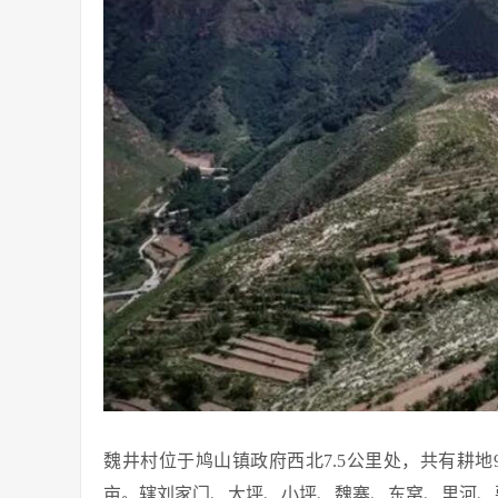
魏井村位于鸠山镇政府西北7.5公里处，共有耕地96
亩。辖刘家门、大坪、小坪、魏寨、东窝、里河、要闯