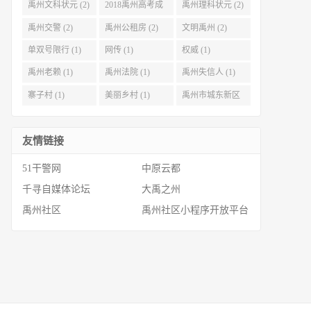
禹州文科状元 (2)
2018禹州高考成
禹州理科状元 (2)
绩 (2)
禹州交警 (2)
禹州公租房 (2)
文明禹州 (2)
单双号限行 (1)
网传 (1)
权威 (1)
禹州老赖 (1)
禹州法院 (1)
禹州失信人 (1)
寨子村 (1)
美丽乡村 (1)
禹州市城东新区
(1)
友情链接
51干警网
中原云都
千寻自媒体论坛
大禹之州
禹州社区
禹州社区小程序开放平台