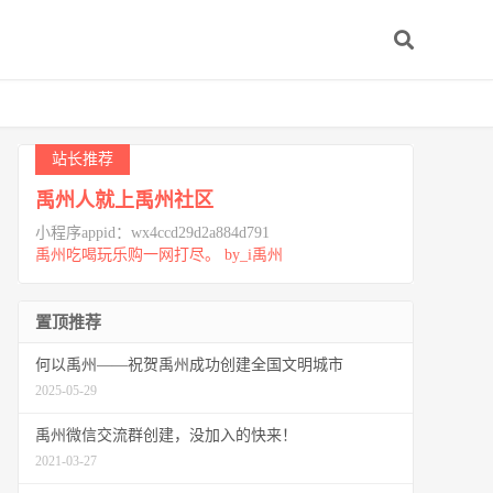
站长推荐
禹州人就上禹州社区
小程序appid：wx4ccd29d2a884d791
禹州吃喝玩乐购一网打尽。 by_i禹州
置顶推荐
何以禹州——祝贺禹州成功创建全国文明城市
2025-05-29
禹州微信交流群创建，没加入的快来！
2021-03-27