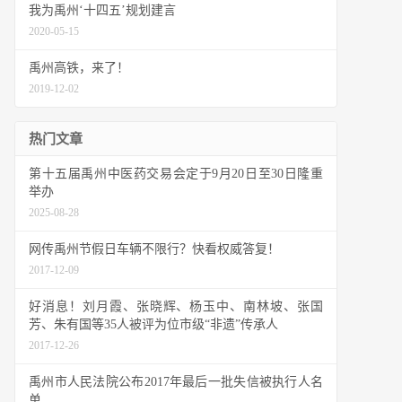
我为禹州‘十四五’规划建言
2020-05-15
禹州高铁，来了！
2019-12-02
热门文章
第十五届禹州中医药交易会定于9月20日至30日隆重
举办
2025-08-28
网传禹州节假日车辆不限行？快看权威答复！
2017-12-09
好消息！刘月霞、张晓辉、杨玉中、南林坡、张国
芳、朱有国等35人被评为位市级“非遗”传承人
2017-12-26
禹州市人民法院公布2017年最后一批失信被执行人名
单