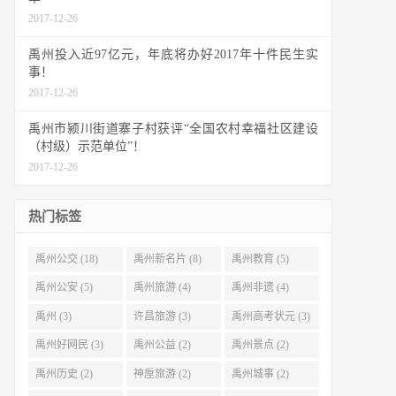
2017-12-26
禹州投入近97亿元，年底将办好2017年十件民生实
事！
2017-12-26
禹州市颍川街道寨子村获评“全国农村幸福社区建设
（村级）示范单位”！
2017-12-26
热门标签
禹州公交 (18)
禹州新名片 (8)
禹州教育 (5)
禹州公安 (5)
禹州旅游 (4)
禹州非遗 (4)
禹州 (3)
许昌旅游 (3)
禹州高考状元 (3)
禹州好网民 (3)
禹州公益 (2)
禹州景点 (2)
禹州历史 (2)
神垕旅游 (2)
禹州城事 (2)