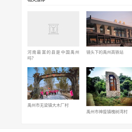
镜头下的禹州高铁站
河南最富的县是中国禹州
吗？
禹州市无梁镇大木厂村
禹州市神垕镇槐树湾村