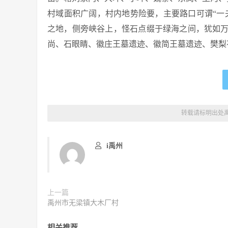
村域面积广阔，村内地势险要，主要路口可谓“一
之地，侧旁峡谷上，怪石点缀于绿海之间，犹如
尚、石眼睛、徽庄王墓遗迹、徽简王墓遗迹、樊梨
转载请标明出处
i禹州
上一篇
禹州市无梁镇大木厂村
相关推荐