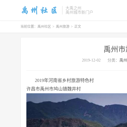
大禹之州
禹州城市新门户
当前位置：
禹州社区
>
禹州旅游
>
正文
禹州市
2019-12-02
分类：
禹
2019年河南省乡村旅游特色村
许昌市禹州市鸠山镇魏井村