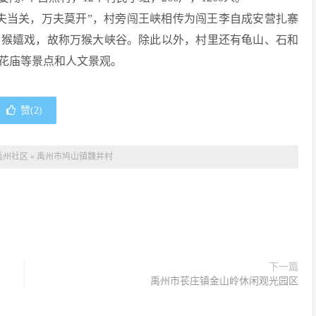
夫当关，万夫莫开”，村旁闯王峡相传为闯王李自成安营扎寨
万猴嬉戏，故称万猴大峡谷。除此以外，村里还有龟山、石和
花庙等景点和人文景观。
赞(
2
)
禹州社区
»
禹州市鸠山镇魏井村
下一篇
禹州市苌庄镇金山岭休闲观光园区