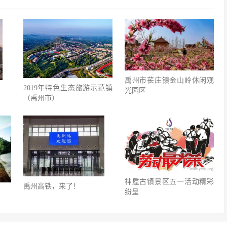
禹州市苌庄镇金山岭休闲观
2019年特色生态旅游示范镇
光园区
（禹州市）
神垕古镇景区五一活动精彩
禹州高铁，来了！
纷呈