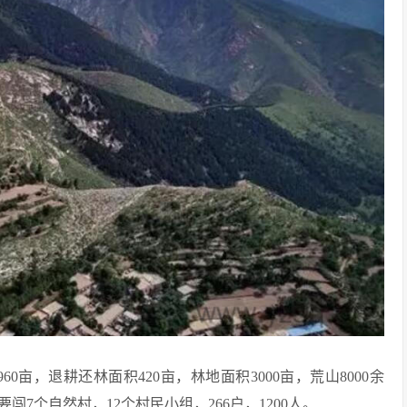
0亩，退耕还林面积420亩，林地面积3000亩，荒山8000余
7个自然村，12个村民小组，266户，1200人。