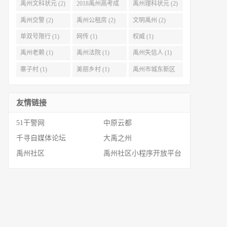
禹州文科状元 (2)
2018禹州高考成
禹州理科状元 (2)
绩 (2)
禹州交警 (2)
禹州公租房 (2)
文明禹州 (2)
单双号限行 (1)
网传 (1)
权威 (1)
禹州老赖 (1)
禹州法院 (1)
禹州失信人 (1)
寨子村 (1)
美丽乡村 (1)
禹州市城东新区
(1)
友情链接
51干警网
中原云都
千寻自媒体论坛
大禹之州
禹州社区
禹州社区小程序开放平台