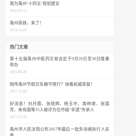
我为禹州‘十四五’规划建言
2020-05-15
禹州高铁，来了！
2019-12-02
热门文章
第十五届禹州中医药交易会定于9月20日至30日隆重
举办
2025-08-28
网传禹州节假日车辆不限行？快看权威答复！
2017-12-09
好消息！刘月霞、张晓辉、杨玉中、南林坡、张国
芳、朱有国等35人被评为位市级“非遗”传承人
2017-12-26
禹州市人民法院公布2017年最后一批失信被执行人名
单