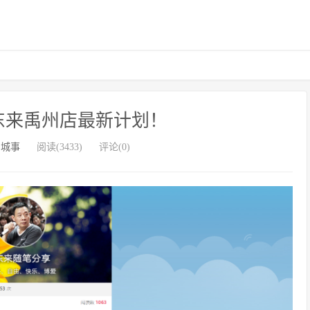
东来禹州店最新计划！
州城事
阅读(3433)
评论(0)