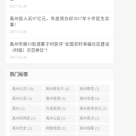
2017-12-26
禹州投入近97亿元，年底将办好2017年十件民生实
事！
2017-12-26
禹州市颍川街道寨子村获评“全国农村幸福社区建设
（村级）示范单位”！
2017-12-26
热门标签
禹州公交 (18)
禹州新名片 (8)
禹州教育 (5)
禹州公安 (5)
禹州旅游 (4)
禹州非遗 (4)
禹州 (3)
许昌旅游 (3)
禹州高考状元 (3)
禹州好网民 (3)
禹州公益 (2)
禹州景点 (2)
禹州历史 (2)
神垕旅游 (2)
禹州城事 (2)