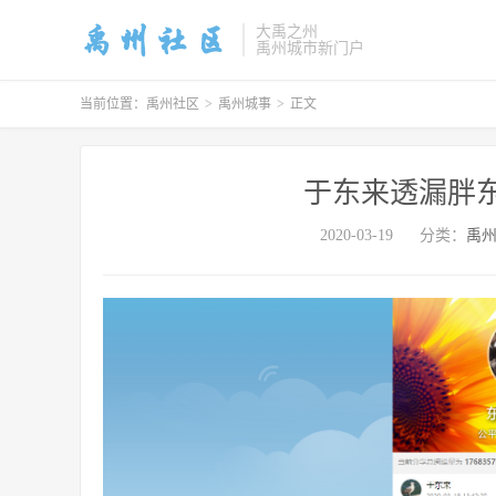
大禹之州
禹州城市新门户
当前位置：
禹州社区
>
禹州城事
>
正文
于东来透漏胖
2020-03-19
分类：
禹