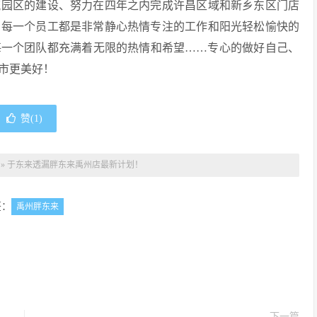
流园区的建设、努力在四年之内完成许昌区域和新乡东区门店
、每一个员工都是非常静心热情专注的工作和阳光轻松愉快的
每一个团队都充满着无限的热情和希望……专心的做好自己、
市更美好！
赞(
1
)
»
于东来透漏胖东来禹州店最新计划！
签：
禹州胖东来
下一篇