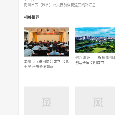
禹州市区（城乡）公交目前恢复运营线路汇总
相关推荐
何以禹州——祝贺禹州
禹州市互联网协会成立 会长
创建全国文明城市
王宁 秘书长陈靖雨