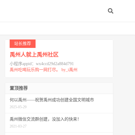
站长推荐
禹州人就上禹州社区
小程序appid：wx4ccd29d2a884d791
禹州吃喝玩乐购一网打尽。 by_i禹州
置顶推荐
何以禹州——祝贺禹州成功创建全国文明城市
2025-05-29
禹州微信交流群创建，没加入的快来！
2021-03-27