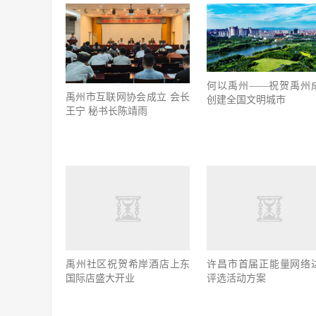
何以禹州——祝贺禹州
禹州市互联网协会成立 会长
创建全国文明城市
王宁 秘书长陈靖雨
禹州社区祝贺希岸酒店上东
许昌市首届正能量网络
国际店盛大开业
评选活动方案