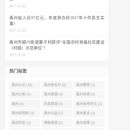
2017-12-26
禹州投入近97亿元，年底将办好2017年十件民生实
事！
2017-12-26
禹州市颍川街道寨子村获评“全国农村幸福社区建设
（村级）示范单位”！
2017-12-26
热门标签
禹州公交 (18)
禹州新名片 (8)
禹州教育 (5)
禹州公安 (5)
禹州旅游 (4)
禹州非遗 (4)
禹州 (3)
许昌旅游 (3)
禹州高考状元 (3)
禹州好网民 (3)
禹州公益 (2)
禹州景点 (2)
禹州历史 (2)
神垕旅游 (2)
禹州城事 (2)