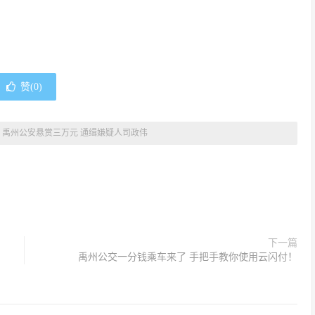
赞(
0
)
»
禹州公安悬赏三万元 通缉嫌疑人司政伟
下一篇
禹州公交一分钱乘车来了 手把手教你使用云闪付！