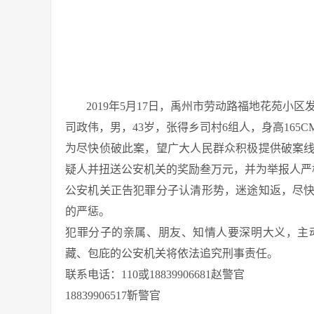
2019年5月17日，禹州市劳动路福地花苑
司政伟，男，43岁，张得乡司村6组人，身高165
为尽快侦破此案，望广大人民群众积极提供破案
疑人并扭送公安机关的奖励叁万元，并为举报人严
公安机关正告犯罪分子认清形势，迷途知返，尽
的严惩。
犯罪分子的亲属、朋友、知情人要深明大义，主
藏、包庇的公安机关将依法追究刑事责任。
联系电话：110或18839906681赵警官
18839906517靳警官