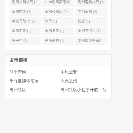
禹州文科状元 (2)
2018禹州高考成
禹州理科状元 (2)
绩 (2)
禹州交警 (2)
禹州公租房 (2)
文明禹州 (2)
单双号限行 (1)
网传 (1)
权威 (1)
禹州老赖 (1)
禹州法院 (1)
禹州失信人 (1)
寨子村 (1)
美丽乡村 (1)
禹州市城东新区
(1)
友情链接
51干警网
中原云都
千寻自媒体论坛
大禹之州
禹州社区
禹州社区小程序开放平台