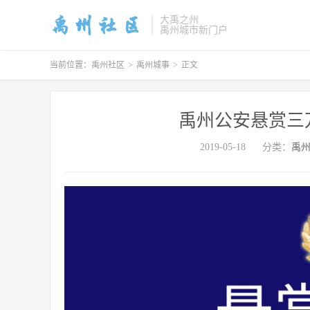
大禹之州
禹州城市新门户
当前位置：
禹州社区
>
禹州城事
>
正文
禹州公安悬赏三
2019-05-18
分类：
禹