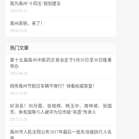
我为禹州‘十四五’规划建言
2020-05-15
禹州高铁，来了！
2019-12-02
热门文章
第十五届禹州中医药交易会定于9月20日至30日隆重
举办
2025-08-28
网传禹州节假日车辆不限行？快看权威答复！
2017-12-09
好消息！刘月霞、张晓辉、杨玉中、南林坡、张国
芳、朱有国等35人被评为位市级“非遗”传承人
2017-12-26
禹州市人民法院公布2017年最后一批失信被执行人名
单