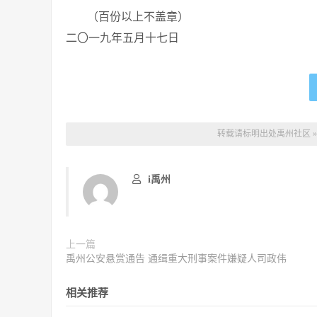
（百份以上不盖章）
二〇一九年五月十七日
转载请标明出处
禹州社区
i禹州
上一篇
禹州公安悬赏通告 通缉重大刑事案件嫌疑人司政伟
相关推荐