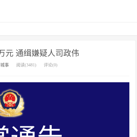
万元 通缉嫌疑人司政伟
州城事
阅读(3481)
评论(0)