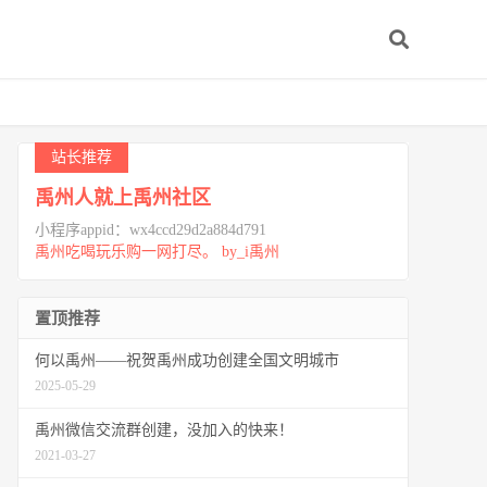
站长推荐
禹州人就上禹州社区
小程序appid：wx4ccd29d2a884d791
禹州吃喝玩乐购一网打尽。 by_i禹州
置顶推荐
何以禹州——祝贺禹州成功创建全国文明城市
2025-05-29
禹州微信交流群创建，没加入的快来！
2021-03-27