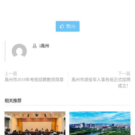
赞(
0
)
i禹州
上一篇
下一篇
禹州市2019年考核招聘教师简章
禹州市退役军人事务局正式挂牌
成立！
相关推荐