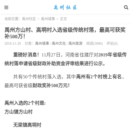
当前位置：
禹州社区
>
禹州城事
>
正文
禹州方山村、高垌村入选省级传统村落，最高可获奖
补500万！
2018-11-29
分类：
禹州城事
/
禹州文化
/
禹州旅游
阅读(3096)
评论(0)
重磅好消息！
11月27日，河南省住建厅对
2019年省级传
统村落申请
省级财政补助资金评审结果进行公示，
共有50个传统村落入选，其中
禹州有2个村榜上有名
，
最高可获省级
财政奖补500万元！
禹州入选的2个村是:
方山镇方山村
无梁镇高垌村