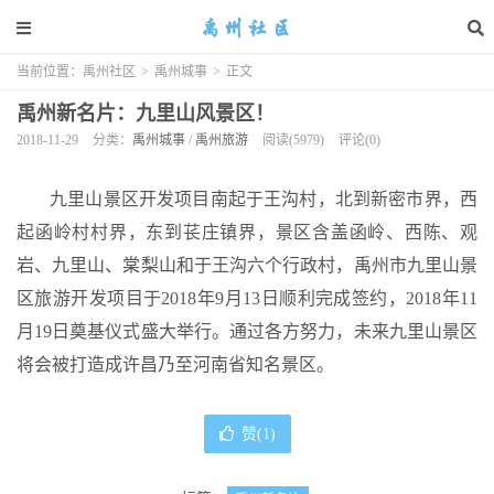
当前位置：
禹州社区
>
禹州城事
>
正文
禹州新名片：九里山风景区！
2018-11-29
分类：
禹州城事
/
禹州旅游
阅读(5979)
评论(0)
九里山景区开发项目南起于王沟村，北到新密市界，西
起函岭村村界，东到苌庄镇界，景区含盖函岭、西陈、观
岩、九里山、棠梨山和于王沟六个行政村，禹州市九里山景
区旅游开发项目于2018年9月13日顺利完成签约，2018年11
月19日奠基仪式盛大举行。通过各方努力，未来九里山景区
将会被打造成许昌乃至河南省知名景区。
赞(
1
)