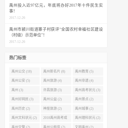
禹州投入近97亿元，年底将办好2017年十件民生实
事！
2017-12-26
禹州市颍川街道寨子村获评“全国农村幸福社区建设
（村级）示范单位”！
2017-12-26
热门标签
禹州公交 (18)
禹州新名片 (8)
禹州教育 (5)
禹州公安 (5)
禹州旅游 (4)
禹州非遗 (4)
禹州 (3)
许昌旅游 (3)
禹州高考状元 (3)
禹州好网民 (3)
禹州公益 (2)
禹州景点 (2)
禹州历史 (2)
神垕旅游 (2)
禹州城事 (2)
禹州文科状元 (2)
2018禹州高考成
禹州理科状元 (2)
绩 (2)
禹州交警 (2)
禹州公租房 (2)
文明禹州 (2)