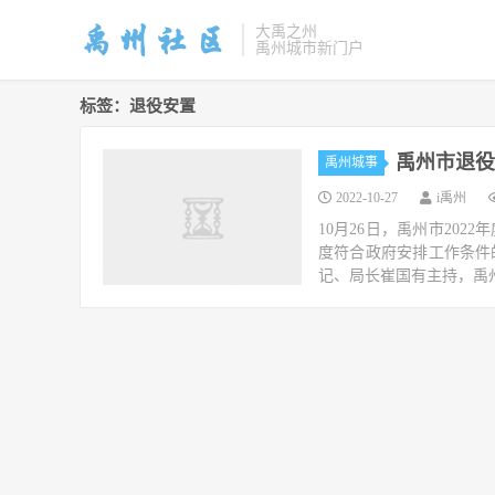
大禹之州
禹州城市新门户
标签：退役安置
禹州市退役
禹州城事
2022-10-27
i禹州
10月26日，禹州市20
度符合政府安排工作条件
记、局长崔国有主持，禹州