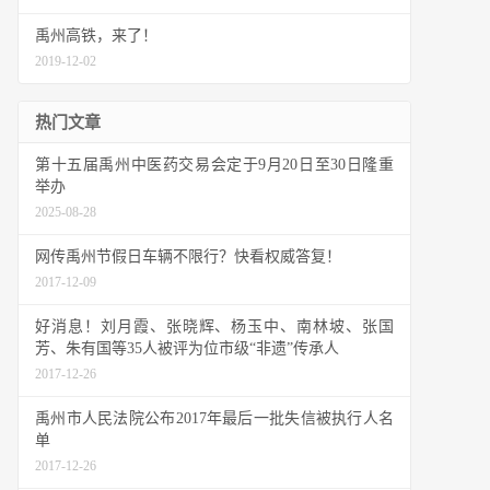
禹州高铁，来了！
2019-12-02
热门文章
第十五届禹州中医药交易会定于9月20日至30日隆重
举办
2025-08-28
网传禹州节假日车辆不限行？快看权威答复！
2017-12-09
好消息！刘月霞、张晓辉、杨玉中、南林坡、张国
芳、朱有国等35人被评为位市级“非遗”传承人
2017-12-26
禹州市人民法院公布2017年最后一批失信被执行人名
单
2017-12-26