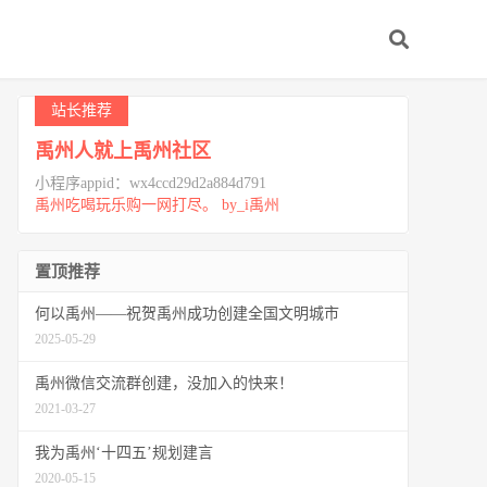
站长推荐
禹州人就上禹州社区
小程序appid：wx4ccd29d2a884d791
禹州吃喝玩乐购一网打尽。 by_i禹州
置顶推荐
何以禹州——祝贺禹州成功创建全国文明城市
2025-05-29
禹州微信交流群创建，没加入的快来！
2021-03-27
我为禹州‘十四五’规划建言
2020-05-15